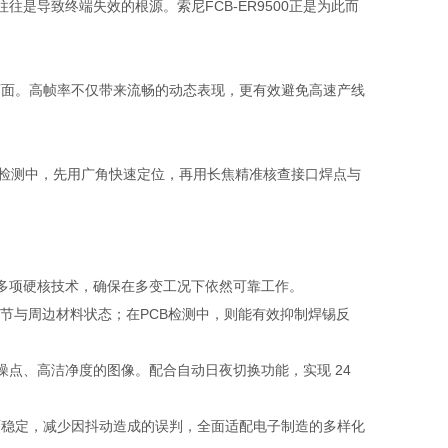
是导致终端失效的根源。索尼FCB-ER9500正是为此而
0fps的真4K画面。高帧率不仅带来流畅的动态表现，更有效避免高速产线
组件检测中，先用广角快速定位，再用长焦精准核查接口焊点与
。
过多项硬核技术，确保在多变工况下依然可靠工作。
节与周边材料状态；在PCB检测中，则能有效抑制焊锡反
输出低噪点、高洁净度的图像。配合自动日夜切换功能，实现 24
持画面稳定，减少因抖动造成的误判，全面适配电子制造的多样化