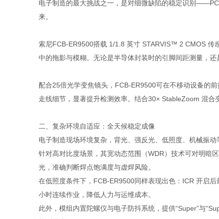
电子制造的最大挑战之一，是对细微缺陷的稳定识别——PC
来。
索尼FCB-ER9500搭载 1/1.8 英寸 STARVIS™ 2
中的拖影与模糊。无论是半导体封装时的引脚间距测量，还
配合25倍光学变焦镜头，FCB-ER9500可在不移动
走线细节，显著提升检测效率。结合30× StableZoo
二、复杂环境自适应：全天候稳定成像
电子制造现场环境复杂，背光、强反光、低照度、机械振动等
针对高对比度场景，其宽动态范围（WDR）技术可对明暗
光，准确判断焊点饱满度与虚焊风险。
在低照度条件下，FCB-ER9500同样表现出色：ICR 开
小时连续作业，降低人力与运维成本。
此外，模组内置陀螺仪与电子防抖系统，提供“Super”与