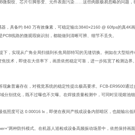
B微裂纹、芯片引脚形变、元件表面污染……这些肉眼极易忽略的问题，往往
 CMOS 传感器，具备约 840 万有效像素，可稳定输出3840×2160 @ 6
是PCB线路的微观瑕疵识别，都能做到清晰可辨、细节不丢失。
设备的前提下，实现从广角全局扫描到长焦局部特写的无缝切换。例如在大型
m 混合变焦技术，即使在大倍率下，画质依然稳定可靠，进一步拓宽了检测边界
现象普遍存在，对视觉系统的稳定性提出极高要求。FCB-ER9500通
区域分别优化，既不过曝也不欠曝。在焊接质量检测中，可同时呈现熔池细
启后最低照度可达 0.00016 lx，即便在夜间产线或设备内部暗区，也能
“Super+”两种防抖模式。在机器人巡检或设备高频振动场景中，依然保