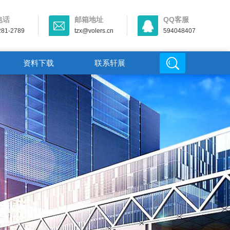
电话
邮箱地址
QQ客服
281-2789
tzx@volers.cn
594048407
资料下载
联系轩展