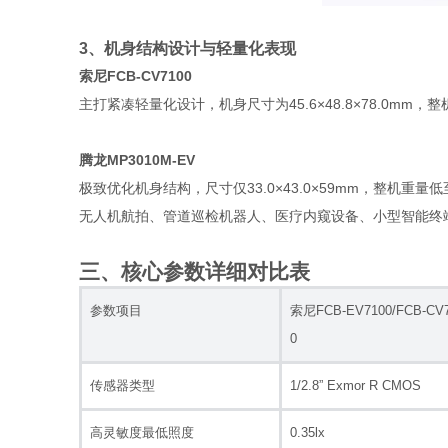
3、机身结构设计与轻量化表现
索尼FCB-CV7100
主打紧凑轻量化设计，机身尺寸为45.6×48.8×78.0
腾龙MP3010M-EV
极致优化机身结构，尺寸仅33.0×43.0×59mm，整机
无人机航拍、管道巡检机器人、医疗内窥设备、小型智能终
三、核心参数详细对比表
参数项目
索尼FCB-EV7100/FCB-CV
0
传感器类型
1/2.8” Exmor R CMOS
高灵敏度最低照度
0.35lx