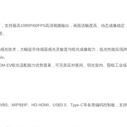
素238万，支持最高1080P/60FPS高清视频输出，画面流畅度高、动态
景。
RVIS感光技术，大幅提升传感器感光灵敏度与暗光成像能力，低光性能实现跨
lx。
龙MP3010M-EV暗光适配能力优势显著，可完美应对夜间、弱光室内、昏
I/CVBS、MIPI转IP、HD-HDMI、USB3.0、Type-C等各类编