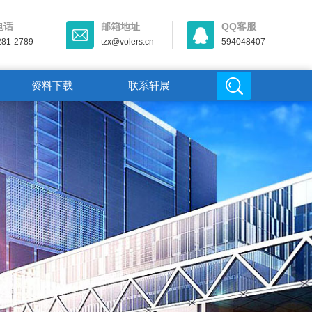
电话
邮箱地址
QQ客服
281-2789
tzx@volers.cn
594048407
资料下载
联系轩展