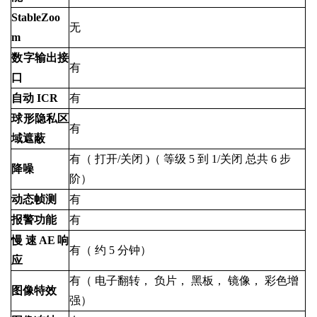
StableZoo
无
m
数字输出接
有
口
自动
ICR
有
球形隐私区
有
域遮蔽
有（
打开/关闭
)（
等级
5
到
1/关闭
总共
6
步
降噪
阶）
动态帧测
有
报警功能
有
慢速AE响
有（
约
5
分钟）
应
有（
电子翻转，
负片，
黑板，
镜像，
彩色增
图像特效
强）