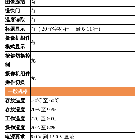
图像冻结
有
慢快门
有
温度读取
有
标题显示
有（
20
个字符/行，
最多
11
行）
摄像机组件
有
模式显示
按键切换控
无
制
摄像机组件
无
操作切换
一般规格
存放温度
-20℃
至
60℃
存放湿度
20%
至
95%
工作温度
-5℃
至
60℃
操作湿度
20%
至
80%
电源要求
6.0
V
到
12.0
V
直流