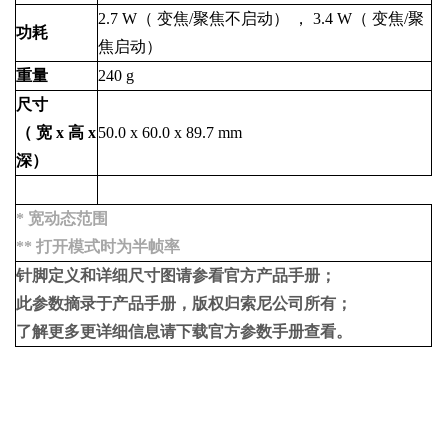
2.7
W（
变焦/聚焦不启动）
，
3.4
W（
变焦/聚
功耗
焦启动）
重量
240
g
尺寸
（
宽
x
高
x
50.0
x
60.0
x
89.7
mm
深）
*
宽动态范围
**
打开模式时为半帧率
针脚定义和详细尺寸图请参看官方产品手册；
此参数摘录于产品手册，版权归索尼公司所有；
了解更多更详细信息请下载官方参数手册查看。