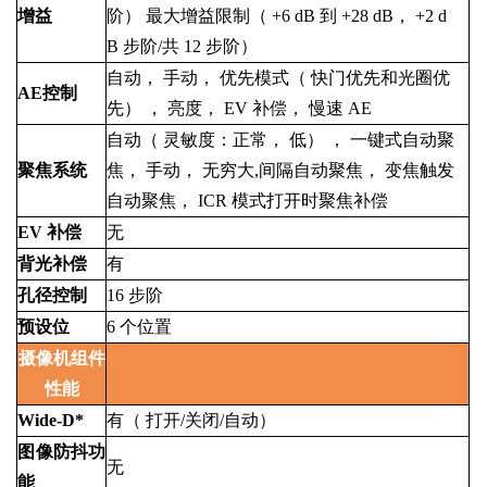
增益
阶）
最大增益限制（
+6
dB
到
+28
dB，
+2
d
B
步阶/共
12
步阶）
自动，
手动，
优先模式（
快门优先和光圈优
AE控制
先）
，
亮度，
EV
补偿，
慢速
AE
自动（
灵敏度：正常，
低）
，
一键式自动聚
聚焦系统
焦，
手动，
无穷大,间隔自动聚焦，
变焦触发
自动聚焦，
ICR
模式打开时聚焦补偿
EV
补偿
无
背光补偿
有
孔径控制
16
步阶
预设位
6
个位置
摄像机组件
性能
Wide-D*
有（
打开/关闭/自动）
图像防抖功
无
能