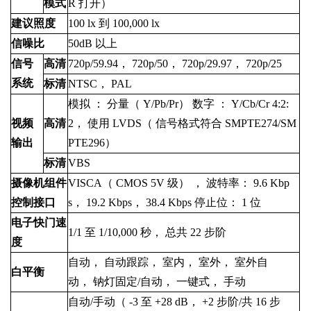
模式
R
打开）
建议照度
100
lx
到
100,000
lx
信噪比
50dB
以上
信号
高清
720p/59.94，
720p/50，
720p/29.97，
720p/25
系统
标清
NTSC，
PAL
模拟
：
分量（
Y/Pb/Pr）
数字
：
Y/Cb/Cr
4:2:
视频
高清
2，
使用
LVDS（
信号格式符合
SMPTE274/SM
输出
PTE296）
标清
VBS
摄像机组件
VISCA（
CMOS
5V
级）
，
波特率：
9.6
Kbp
控制接口
s，
19.2
Kbps，
38.4
Kbps
停止位：
1
位
电子快门速
1/1
至
1/10,000
秒，
总共
22
步阶
度
自动，
自动跟踪，
室内，
室外，
室外自
白平衡
动，
钠灯固定/自动，
一键式，
手动
自动/手动（
-3
至
+28
dB，
+2
步阶/共
16
步