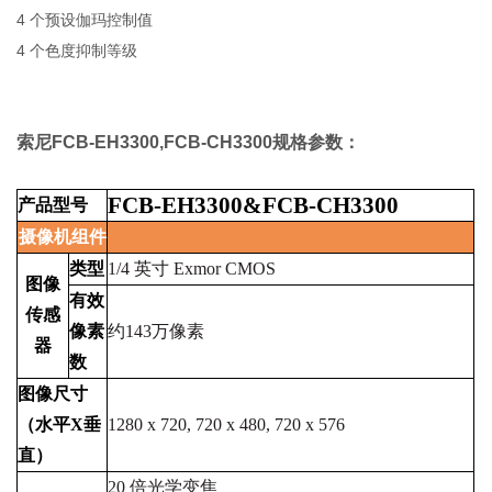
4 个预设伽玛控制值
4 个色度抑制等级
索尼FCB-EH3300,FCB-CH3300规格参数：
FCB-EH3300&FCB-CH3300
产品型号
摄像机组件
类型
1/4
英寸
Exmor
CMOS
图像
有效
传感
像素
约143万像素
器
数
图像尺寸
（水平X垂
1280
x
720,
720
x
480,
720
x
576
直）
20
倍光学变焦