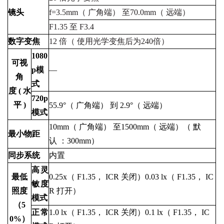
镜头
f=3.5mm
（
广角端）
至
70.0mm
（
远端）
F1.35
至
F3.4
数字变焦
12
倍（
使用光学变焦后为
240
倍）
1080
可视
p模
—
角
式
度
(
水
720p
平
)
55.9°（
广角端）
到
2.9°（
远端）
模式
10mm（
广角端）
至1500mm（
远端）（
默
最小物距
认
：300mm）
同步系统
内置
高灵
最低
0.25x（
F1.35，
ICR
关闭）0.03
lx（
F1.35，
IC
敏度
照度
R
打开）
模式
（5
正常
1.0
lx（
F1.35，
ICR
关闭）0.1
lx（
F1.35，
IC
0%）