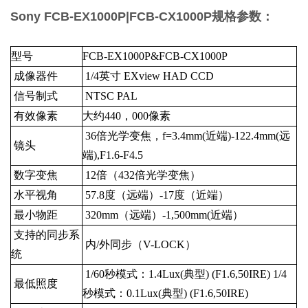
Sony FCB-EX1000P|FCB-CX1000P规格参数：
型号
FCB-EX1000P&FCB-CX1000P
成像器件
1/4英寸
EXview
HAD
CCD
信号制式
NTSC
PAL
有效像素
大约440，000像素
36倍光学变焦，f=3.4mm(近端)-122.4mm(远
镜头
端),F1.6-F4.5
数字变焦
12倍（432倍光学变焦）
水平视角
57.8度（远端）-17度（近端）
最小物距
320mm（远端）-1,500mm(近端）
支持的同步系
内/外同步（V-LOCK）
统
1/60秒模式：1.4Lux(典型)
(F1.6,50IRE)
1/4
最低照度
秒模式：0.1Lux(典型)
(F1.6,50IRE)