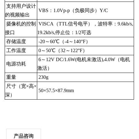
支持用户设计
VBS：1.0Vp-p（负极同步）Y/C
的视频输出
摄像机的控制
VISCA（TTL信号电平），波特率：9.6kb/s,
接口
19.2kb/s,停止位：1/2可选
存储温度
-20～60℃（-4～140°F）
工作温度
0～50℃（32～122°F）
6～12V
DC/1.6W(电机未激活),4.0W（电机
电源功耗
激活）
重量
230g
尺寸（宽×高×
50×57.5×87.9mm
深）
产品咨询