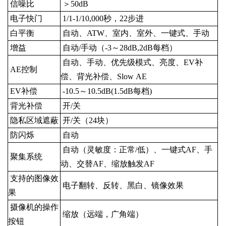
信噪比
＞50dB
电子快门
1/1-1/10,000秒，22步进
白平衡
自动、ATW、室内、室外、一键式、手动
增益
自动/手动（-3～28dB,2dB每档）
自动、手动、优先级模式、亮度、EV补
AE控制
偿、背光补偿、Slow
AE
EV补偿
-10.5～10.5dB(1.5dB每档)
背光补偿
开/关
隐私区域遮蔽
开/关（24块）
防闪烁
自动
自动（灵敏度：正常/低）、一键式AF、手
聚集系统
动、交替AF、缩放触发AF
支持的图像效
电子翻转、反转、黑白、镜像效果
果
摄像机的操作
缩放（远端，广角端）
按钮